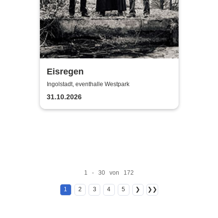
Eisregen
Ingolstadt, eventhalle Westpark
31.10.2026
1 - 30 von 172
1
2
3
4
5
❯
❯❯