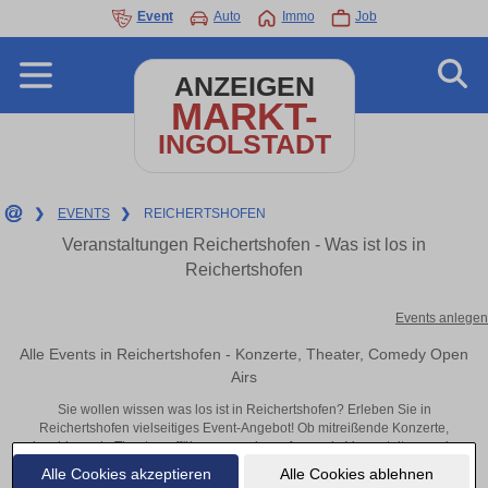
Event
Auto
Immo
Job
ANZEIGEN
MARKT-
INGOLSTADT
❯
EVENTS
❯
REICHERTSHOFEN
Veranstaltungen Reichertshofen - Was ist los in
Reichertshofen
Events anlegen
Alle Events in Reichertshofen - Konzerte, Theater, Comedy Open
Airs
Sie wollen wissen was los ist in Reichertshofen? Erleben Sie in
Reichertshofen vielseitiges Event-Angebot! Ob mitreißende Konzerte,
inspirierende Theateraufführungen oder aufregende Veranstaltungen in
Reichertshofen – hier finden alles im Überblick und Tickets.
Alle Cookies akzeptieren
Alle Cookies ablehnen