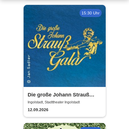
15:30 Uhr
Die große Johann Strauß
Gala - unsterbliche Arien &
Ingolstadt, Stadttheater Ingolstadt
Duette der Strauß Familie
12.09.2026