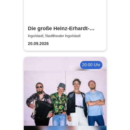
Die große Heinz-Erhardt-
Show - Das Musical über den
Ingolstadt, Stadttheater Ingolstadt
unvergessenen Schelm
20.09.2026
20:00 Uhr