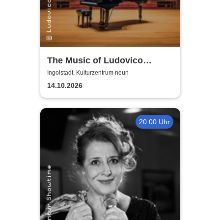
The Music of Ludovico
Einaudi: Tribute-
Ingolstadt, Kulturzentrum neun
Klavierkonzert - Ludovico
14.10.2026
Einaudi Tribute bei
Kerzenschein
20:00 Uhr