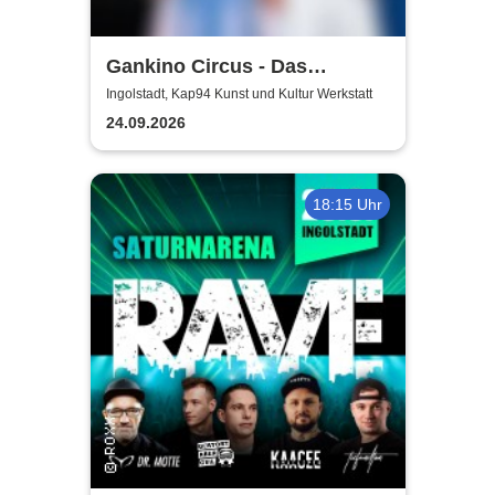
Gankino Circus - Das
Gegenteil von Rock’n’Roll
Ingolstadt, Kap94 Kunst und Kultur Werkstatt
24.09.2026
18:15 Uhr