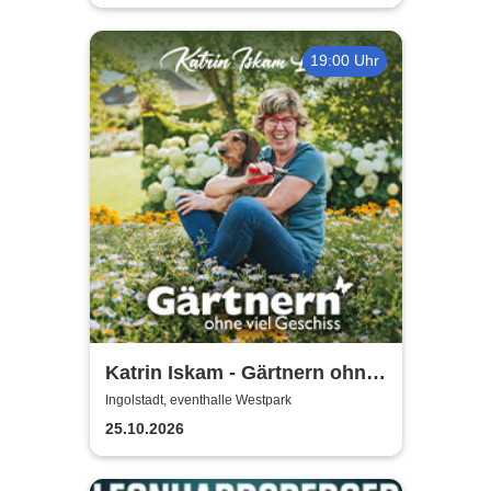
19:00 Uhr
Katrin Iskam - Gärtnern ohne
viel Geschiss
Ingolstadt, eventhalle Westpark
25.10.2026