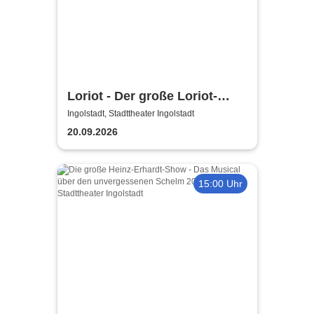
Loriot - Der große Loriot-
Abend
Ingolstadt, Stadttheater Ingolstadt
20.09.2026
15:00 Uhr