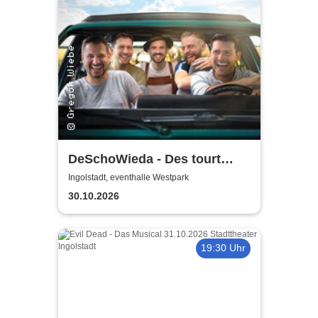
DeSchoWieda - Des tourt
guad
Ingolstadt, eventhalle Westpark
30.10.2026
19:30 Uhr