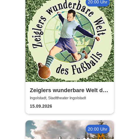
20:00 Uhr
Zeiglers wunderbare Welt des
Fußballs - Immer Glück ist
Ingolstadt, Stadttheater Ingolstadt
Können!
15.09.2026
20:00 Uhr