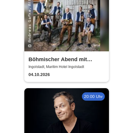
Böhmischer Abend mit
Berthold Schick und seine
Ingolstadt, Maritim Hotel Ingolstadt
Allgäu 6
04.10.2026
20:00 Uhr