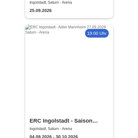
Ott u.v.a. - Kerstin Ott,
Ingolstadt, Saturn - Arena
Norman Langen, Julian David
25.09.2026
19:00 Uhr
ERC Ingolstadt - Saison
2026/2027
Ingolstadt, Saturn - Arena
04.09.2026 - 30.10.2026