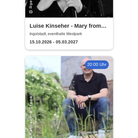
Luise Kinseher - Mary from
Bavary - Endlich Solo!
Ingolstadt, eventhalle Westpark
15.10.2026 - 05.03.2027
20:00 Uhr