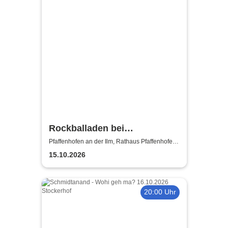
Rockballaden bei
Kerzenschein
Pfaffenhofen an der Ilm, Rathaus Pfaffenhofen -
Festsaal
15.10.2026
20:00 Uhr