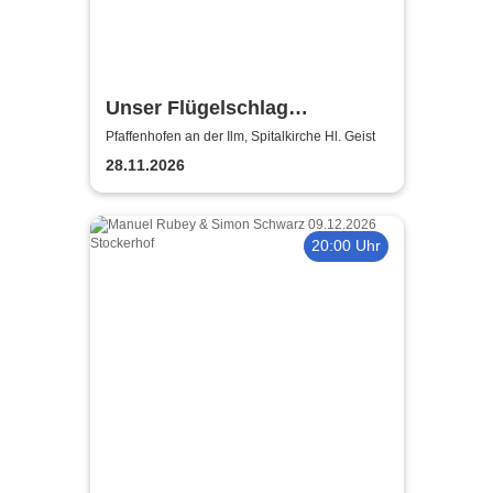
Unser Flügelschlag
DORNENREICH akustisch -
Pfaffenhofen an der Ilm, Spitalkirche Hl. Geist
Special Guest: Vinsta -
28.11.2026
MetalCrew Live Konzertreihe
20:00 Uhr