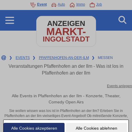
Event
Auto
Immo
Job
ANZEIGEN
MARKT-
INGOLSTADT
❯
EVENTS
❯
PFAFFENHOFEN-AN-DER-ILM
❯
MESSEN
Veranstaltungen Pfaffenhofen an der Ilm - Was ist los in
Pfaffenhofen an der Ilm
Events anlegen
Alle Events in Pfaffenhofen an der Ilm - Konzerte, Theater,
Comedy Open Airs
Sie wollen wissen was los ist in Pfaffenhofen an der Ilm? Erleben Sie in
Pfaffenhofen an der Ilm vielseitiges Event-Angebot! Ob mitreißende Konzerte,
inspirierende Theateraufführungen oder aufregende Veranstaltungen in
Pfaffenhofen an der Ilm – hier finden alles im Überblick und Tickets.
Alle Cookies akzeptieren
Alle Cookies ablehnen