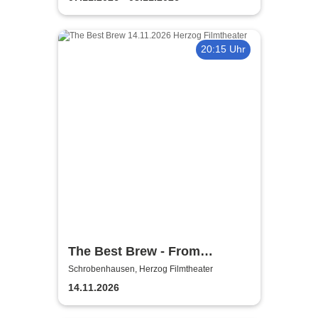
20:15 Uhr
The Best Brew - From
Montgomery to Atlantic City
Schrobenhausen, Herzog Filmtheater
14.11.2026