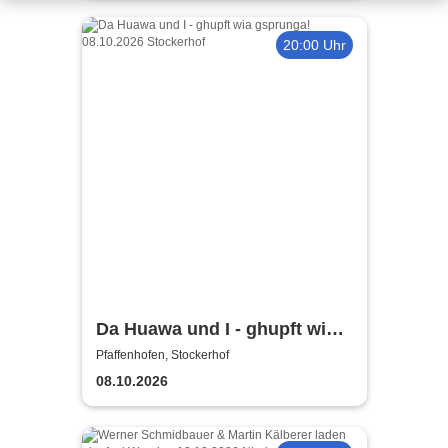
20:00 Uhr
Da Huawa und I - ghupft wia
gsprunga
Pfaffenhofen, Stockerhof
08.10.2026