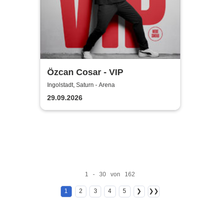
Özcan Cosar - VIP
Ingolstadt, Saturn - Arena
29.09.2026
1 - 30 von 162
1
2
3
4
5
❯
❯❯