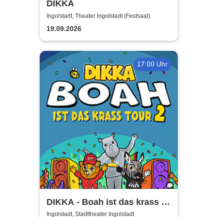
DIKKA
Ingolstadt, Theater Ingolstadt (Festsaal)
19.09.2026
17:00 Uhr
DIKKA - Boah ist das krass -
Tour 2026
Ingolstadt, Stadttheater Ingolstadt