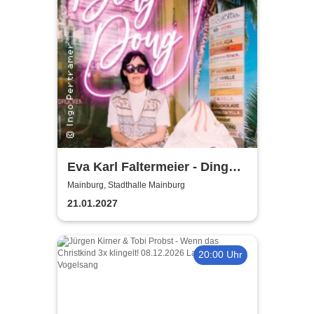
Eva Karl Faltermeier - Ding
Dong
Mainburg, Stadthalle Mainburg
21.01.2027
20:00 Uhr