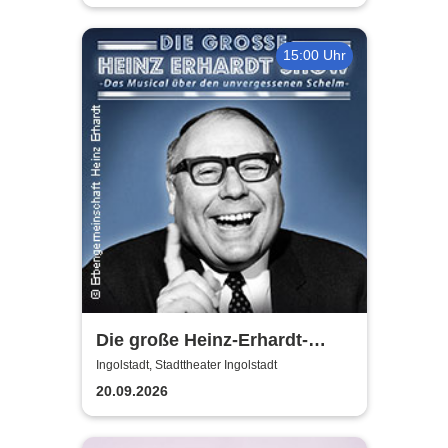
15:00 Uhr
Die große Heinz-Erhardt-
Show - Das Musical über den
Ingolstadt, Stadttheater Ingolstadt
unvergessenen Schelm
20.09.2026