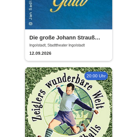
Die große Johann Strauß
Gala - unsterbliche Arien &
Ingolstadt, Stadttheater Ingolstadt
Duette der Strauß Familie
12.09.2026
20:00 Uhr