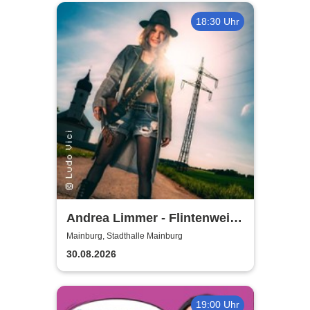
18:30 Uhr
Andrea Limmer - Flintenweib
- Angst und Geld hatt´ ich
Mainburg, Stadthalle Mainburg
noch nie
30.08.2026
19:00 Uhr