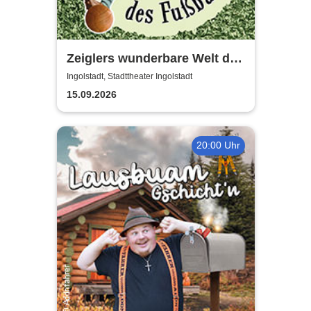
Zeiglers wunderbare Welt des
Fußballs - Immer Glück ist
Ingolstadt, Stadttheater Ingolstadt
Können!
15.09.2026
20:00 Uhr