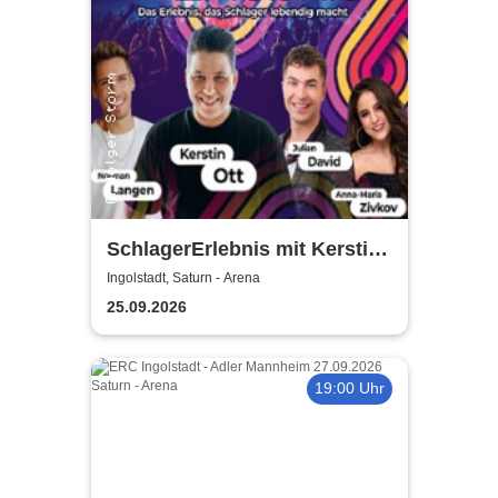
SchlagerErlebnis mit Kerstin
Ott u.v.a. - Kerstin Ott,
Ingolstadt, Saturn - Arena
Norman Langen, Julian David
25.09.2026
19:00 Uhr