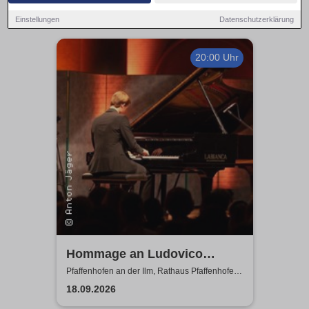
Einstellungen
Datenschutzerklärung
20:00 Uhr
Hommage an Ludovico
Einaudi - von Jonah Stabe
Pfaffenhofen an der Ilm, Rathaus Pfaffenhofen -
Festsaal
18.09.2026