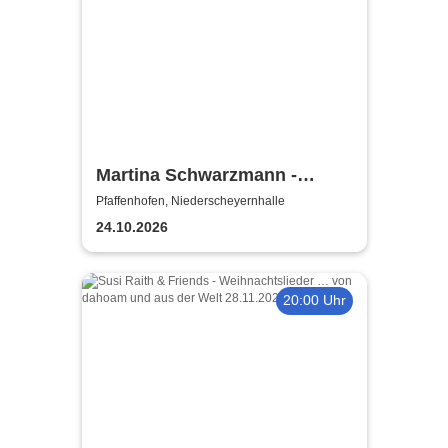
Martina Schwarzmann -
macht was Sie will
Pfaffenhofen, Niederscheyernhalle
24.10.2026
20:00 Uhr