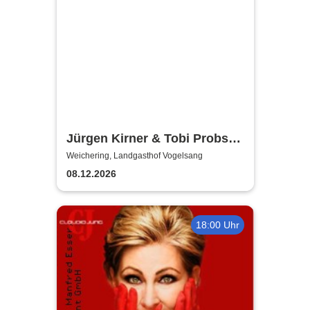
Jürgen Kirner & Tobi Probst -
Wenn das Christkind 3x
Weichering, Landgasthof Vogelsang
klingelt!
08.12.2026
18:00 Uhr