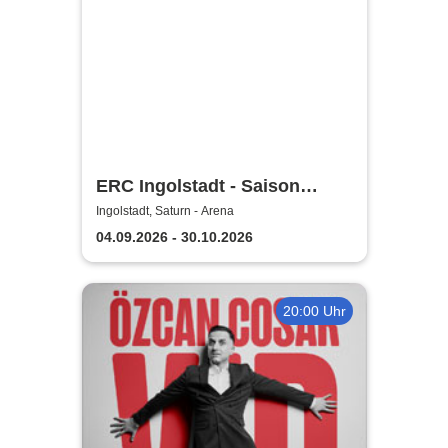
ERC Ingolstadt - Saison
2026/2027
Ingolstadt, Saturn - Arena
04.09.2026 - 30.10.2026
20:00 Uhr