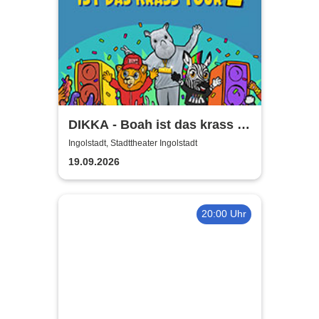
DIKKA - Boah ist das krass -
Tour 2026
Ingolstadt, Stadttheater Ingolstadt
19.09.2026
20:00 Uhr