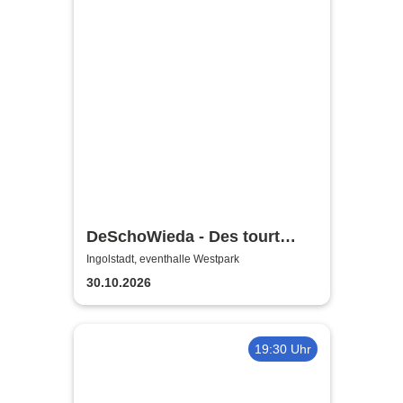
DeSchoWieda - Des tourt
guad
Ingolstadt, eventhalle Westpark
30.10.2026
19:30 Uhr