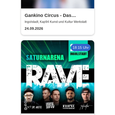
Gankino Circus - Das
Gegenteil von Rock’n’Roll
Ingolstadt, Kap94 Kunst und Kultur Werkstatt
24.09.2026
18:15 Uhr