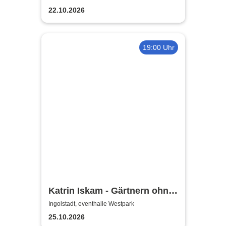
22.10.2026
19:00 Uhr
Katrin Iskam - Gärtnern ohne
viel Geschiss
Ingolstadt, eventhalle Westpark
25.10.2026