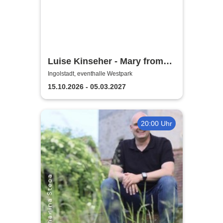
Luise Kinseher - Mary from
Bavary - Endlich Solo!
Ingolstadt, eventhalle Westpark
15.10.2026 - 05.03.2027
20:00 Uhr