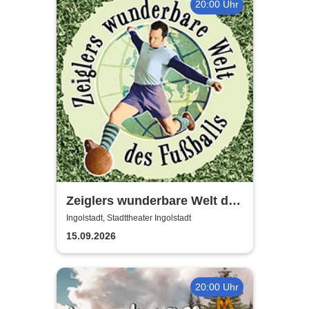
20:00 Uhr
Zeiglers wunderbare Welt des
Fußballs - Immer Glück ist
Ingolstadt, Stadttheater Ingolstadt
Können!
15.09.2026
20:00 Uhr