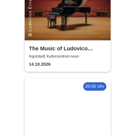
The Music of Ludovico
Einaudi: Tribute-
Ingolstadt, Kulturzentrum neun
Klavierkonzert - Ludovico
14.10.2026
Einaudi Tribute bei
Kerzenschein
20:00 Uhr