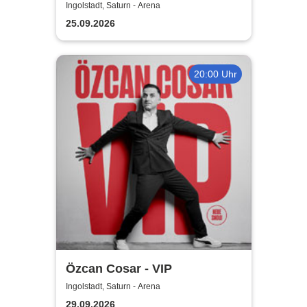
Ott u.v.a. - Kerstin Ott,
Ingolstadt, Saturn - Arena
Norman Langen, Julian David
25.09.2026
20:00 Uhr
Özcan Cosar - VIP
Ingolstadt, Saturn - Arena
29.09.2026