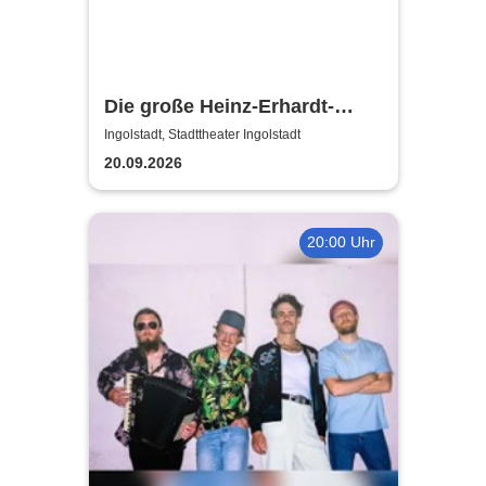
Die große Heinz-Erhardt-
Show - Das Musical über den
Ingolstadt, Stadttheater Ingolstadt
unvergessenen Schelm
20.09.2026
20:00 Uhr