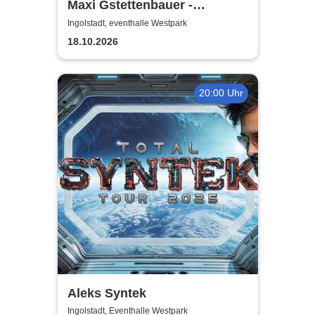
Maxi Gstettenbauer -
KOMPLETT ABSURD
Ingolstadt, eventhalle Westpark
18.10.2026
20:00 Uhr
Aleks Syntek
Ingolstadt, Eventhalle Westpark