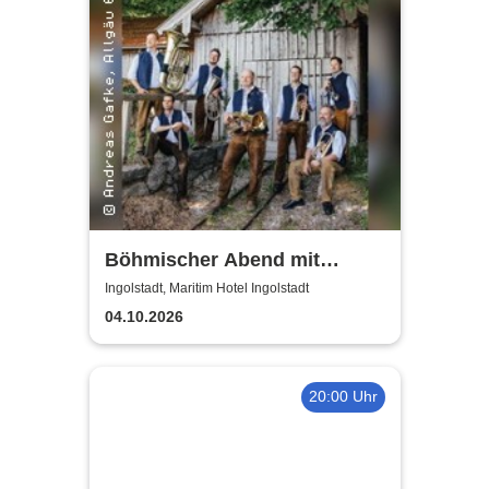
Böhmischer Abend mit
Berthold Schick und seine
Ingolstadt, Maritim Hotel Ingolstadt
Allgäu 6
04.10.2026
20:00 Uhr