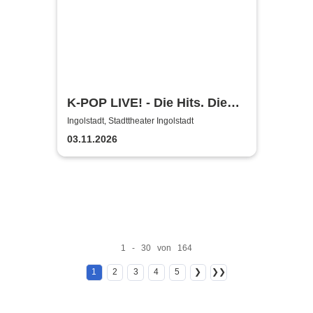
K-POP LIVE! - Die Hits. Die
Moves. Die Show.
Ingolstadt, Stadttheater Ingolstadt
03.11.2026
1 - 30 von 164
1
2
3
4
5
❯
❯❯