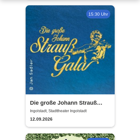
15:30 Uhr
Die große Johann Strauß
Gala - unsterbliche Arien &
Ingolstadt, Stadttheater Ingolstadt
Duette der Strauß Familie
12.09.2026