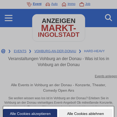
Event
Auto
Immo
Job
ANZEIGEN
MARKT-
INGOLSTADT
❯
EVENTS
❯
VOHBURG-AN-DER-DONAU
❯
HARD-HEAVY
Veranstaltungen Vohburg an der Donau - Was ist los in
Vohburg an der Donau
Events anlegen
Alle Events in Vohburg an der Donau - Konzerte, Theater,
Comedy Open Airs
Sie wollen wissen was los ist in Vohburg an der Donau? Erleben Sie in
Vohburg an der Donau vielseitiges Event-Angebot! Ob mitreißende Konzerte,
inspirierende Theateraufführungen oder aufregende Veranstaltungen in
Vohburg an der Donau – hier finden alles im Überblick und Tickets.
Alle Cookies akzeptieren
Alle Cookies ablehnen