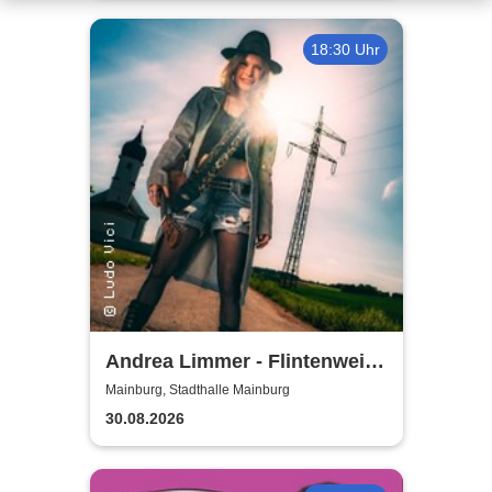
18:30 Uhr
Andrea Limmer - Flintenweib
- Angst und Geld hatt´ ich
Mainburg, Stadthalle Mainburg
noch nie
30.08.2026