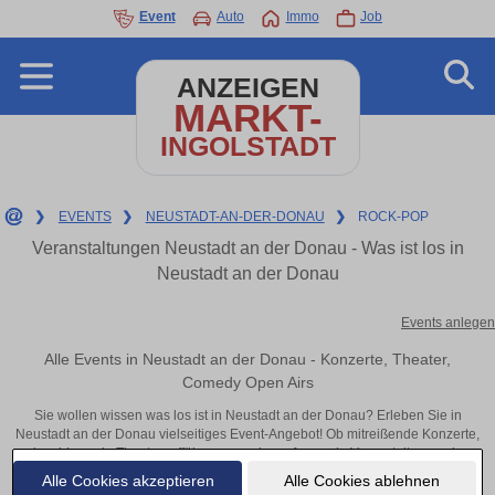
Event
Auto
Immo
Job
ANZEIGEN
MARKT-
INGOLSTADT
❯
EVENTS
❯
NEUSTADT-AN-DER-DONAU
❯
ROCK-POP
Veranstaltungen Neustadt an der Donau - Was ist los in
Neustadt an der Donau
Events anlegen
Alle Events in Neustadt an der Donau - Konzerte, Theater,
Comedy Open Airs
Sie wollen wissen was los ist in Neustadt an der Donau? Erleben Sie in
Neustadt an der Donau vielseitiges Event-Angebot! Ob mitreißende Konzerte,
inspirierende Theateraufführungen oder aufregende Veranstaltungen in
Neustadt an der Donau – hier finden alles im Überblick und Tickets.
Alle Cookies akzeptieren
Alle Cookies ablehnen