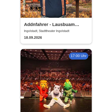
Addnfahrer - Lausbuam
Gschicht'n
Ingolstadt, Stadttheater Ingolstadt
18.09.2026
17:00 Uhr