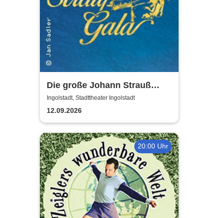
Die große Johann Strauß
Gala - unsterbliche Arien &
Ingolstadt, Stadttheater Ingolstadt
Duette der Strauß Familie
12.09.2026
20:00 Uhr