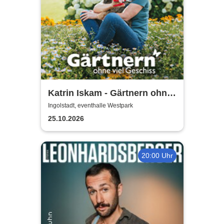
Katrin Iskam - Gärtnern ohne
viel Geschiss
Ingolstadt, eventhalle Westpark
25.10.2026
20:00 Uhr