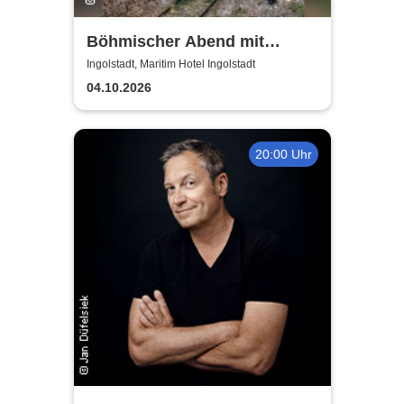
Böhmischer Abend mit
Berthold Schick und seine
Ingolstadt, Maritim Hotel Ingolstadt
Allgäu 6
04.10.2026
20:00 Uhr