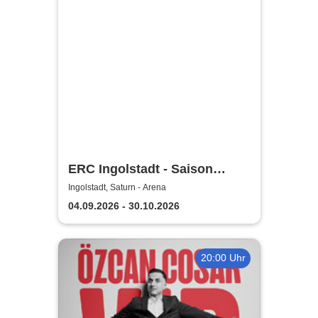
ERC Ingolstadt - Saison
2026/2027
Ingolstadt, Saturn - Arena
04.09.2026 - 30.10.2026
20:00 Uhr