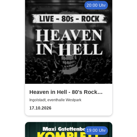
20:00 Uhr
Heaven in Hell - 80's Rock
Live
Ingolstadt, eventhalle Westpark
17.10.2026
19:00 Uhr