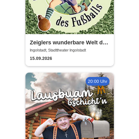
Zeiglers wunderbare Welt des
Fußballs - Immer Glück ist
Ingolstadt, Stadttheater Ingolstadt
Können!
15.09.2026
20:00 Uhr