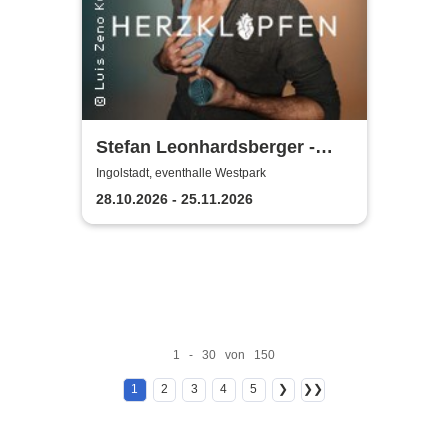
Stefan Leonhardsberger -
Herzklopfen
Ingolstadt, eventhalle Westpark
28.10.2026 - 25.11.2026
1 - 30 von 150
1
2
3
4
5
❯
❯❯