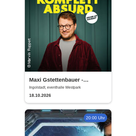
Maxi Gstettenbauer -
KOMPLETT ABSURD
Ingolstadt, eventhalle Westpark
18.10.2026
20:00 Uhr