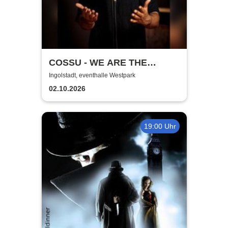
COSSU - WE ARE THE
GERMANS - Stand-Up
Ingolstadt, eventhalle Westpark
Comedy
02.10.2026
19:00 Uhr