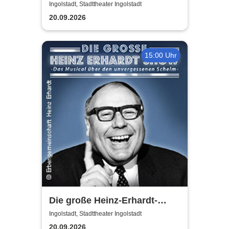
Abend
Ingolstadt, Stadttheater Ingolstadt
20.09.2026
15:00 Uhr
Die große Heinz-Erhardt-
Show - Das Musical über den
Ingolstadt, Stadttheater Ingolstadt
unvergessenen Schelm
20.09.2026