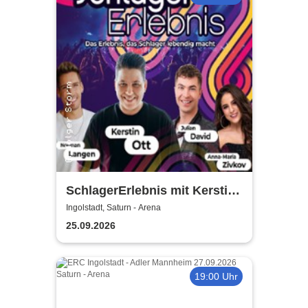
SchlagerErlebnis mit Kerstin
Ott u.v.a. - Kerstin Ott,
Ingolstadt, Saturn - Arena
Norman Langen, Julian David
25.09.2026
19:00 Uhr