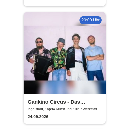
20:00 Uhr
Gankino Circus - Das
Gegenteil von Rock’n’Roll
Ingolstadt, Kap94 Kunst und Kultur Werkstatt
24.09.2026