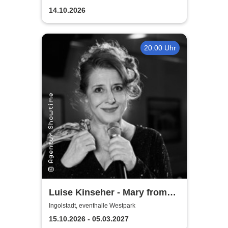
Klavierkonzert - Ludovico
14.10.2026
Einaudi Tribute bei
Kerzenschein
20:00 Uhr
Luise Kinseher - Mary from
Bavary - Endlich Solo!
Ingolstadt, eventhalle Westpark
15.10.2026 - 05.03.2027