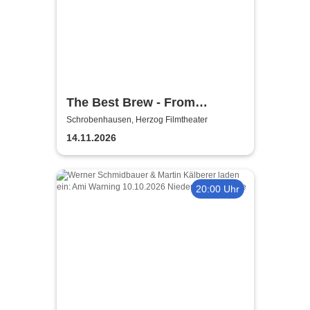
The Best Brew - From
Montgomery to Atlantic City
Schrobenhausen, Herzog Filmtheater
14.11.2026
20:00 Uhr