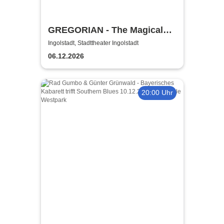
GREGORIAN - The Magical
Christmas Tour 2026
Ingolstadt, Stadttheater Ingolstadt
06.12.2026
20:00 Uhr