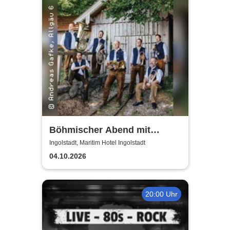
Böhmischer Abend mit
Berthold Schick und seine
Ingolstadt, Maritim Hotel Ingolstadt
Allgäu 6
04.10.2026
20:00 Uhr