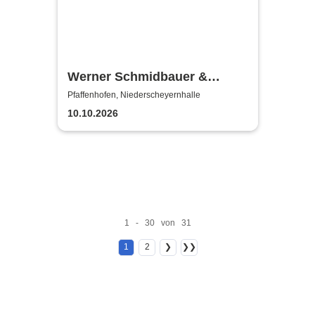
Werner Schmidbauer &
Martin Kälberer laden ein:
Pfaffenhofen, Niederscheyernhalle
Ami Warning
10.10.2026
1 - 30 von 31
1
2
❯
❯❯