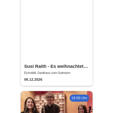
Susi Raith - Es weihnachtet ...
dahoam und überall
Eichstätt, Gasthaus zum Gutmann
06.12.2026
19:00 Uhr