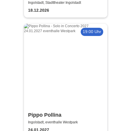
Nacht Ingolstadt - mit Enrico
Ingolstadt, Stadttheater Ingolstadt
de Paruta
18.12.2026
19:00 Uhr
Pippo Pollina
Ingolstadt, eventhalle Westpark
24.01.2027