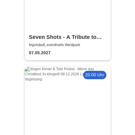
Seven Shots - A Tribute to
Volbeat
Ingolstadt, eventhalle Westpark
07.05.2027
20:00 Uhr