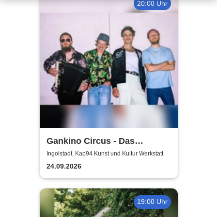
20:00 Uhr
Gankino Circus - Das
Gegenteil von Rock’n’Roll
Ingolstadt, Kap94 Kunst und Kultur Werkstatt
24.09.2026
19:00 Uhr