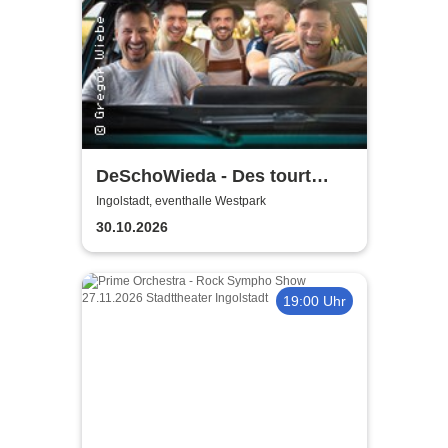
DeSchoWieda - Des tourt
guad
Ingolstadt, eventhalle Westpark
30.10.2026
19:00 Uhr