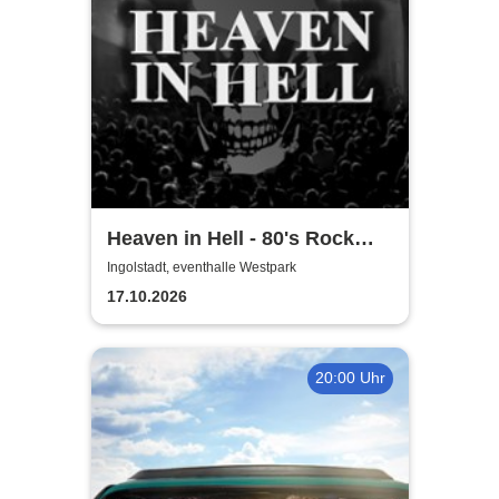
Heaven in Hell - 80's Rock
Live
Ingolstadt, eventhalle Westpark
17.10.2026
20:00 Uhr