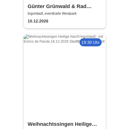
Günter Grünwald & Rad
Gumbo
Ingolstadt, eventhalle Westpark
10.12.2026
19:30 Uhr
Weihnachtssingen Heilige