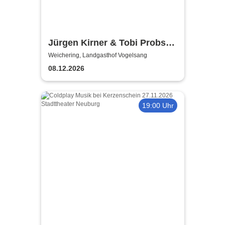
Jürgen Kirner & Tobi Probst -
Wenn das Christkind 3x
Weichering, Landgasthof Vogelsang
klingelt!
08.12.2026
19:00 Uhr