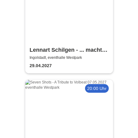
Lennart Schilgen - ... macht
nichts! Lieder vom Schleifen
Ingolstadt, eventhalle Westpark
und Schleifen lassen
29.04.2027
20:00 Uhr