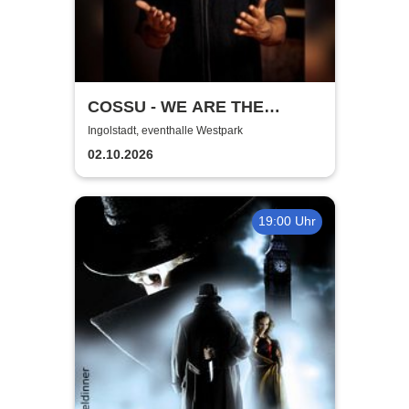
COSSU - WE ARE THE
GERMANS - Stand-Up
Ingolstadt, eventhalle Westpark
Comedy
02.10.2026
19:00 Uhr