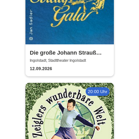
Die große Johann Strauß
Gala - unsterbliche Arien &
Ingolstadt, Stadttheater Ingolstadt
Duette der Strauß Familie
12.09.2026
20:00 Uhr