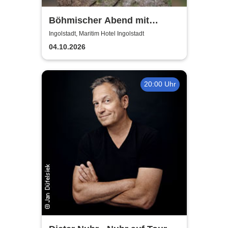
Böhmischer Abend mit
Berthold Schick und seine
Ingolstadt, Maritim Hotel Ingolstadt
Allgäu 6
04.10.2026
20:00 Uhr