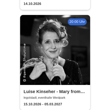
Klavierkonzert - Ludovico
14.10.2026
Einaudi Tribute bei
Kerzenschein
20:00 Uhr
Luise Kinseher - Mary from
Bavary - Endlich Solo!
Ingolstadt, eventhalle Westpark
15.10.2026 - 05.03.2027