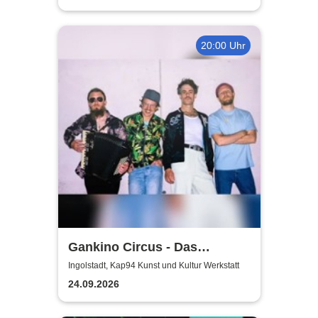
20:00 Uhr
Gankino Circus - Das
Gegenteil von Rock’n’Roll
Ingolstadt, Kap94 Kunst und Kultur Werkstatt
24.09.2026