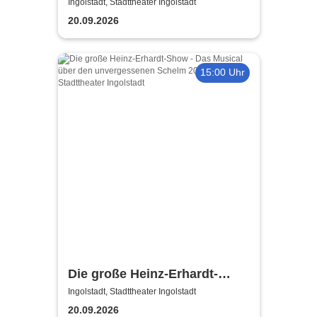
Abend
Ingolstadt, Stadttheater Ingolstadt
20.09.2026
15:00 Uhr
Die große Heinz-Erhardt-
Show - Das Musical über den
Ingolstadt, Stadttheater Ingolstadt
unvergessenen Schelm
20.09.2026