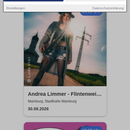
Einstellungen
Datenschutzerklärung
18:30 Uhr
Andrea Limmer - Flintenweib
- Angst und Geld hatt´ ich
Mainburg, Stadthalle Mainburg
noch nie
30.08.2026