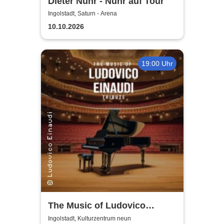
Dieter Nuhr - Nuhr auf Tour
Ingolstadt, Saturn - Arena
10.10.2026
19:00 Uhr
The Music of Ludovico
Einaudi: Tribute-
Ingolstadt, Kulturzentrum neun