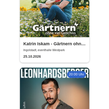
Katrin Iskam - Gärtnern ohne
viel Geschiss
Ingolstadt, eventhalle Westpark
25.10.2026
20:00 Uhr