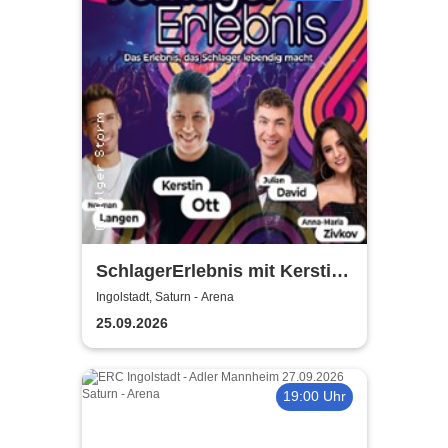
SchlagerErlebnis mit Kerstin
Ott u.v.a. - Kerstin Ott,
Ingolstadt, Saturn - Arena
Norman Langen, Julian David
25.09.2026
19:00 Uhr