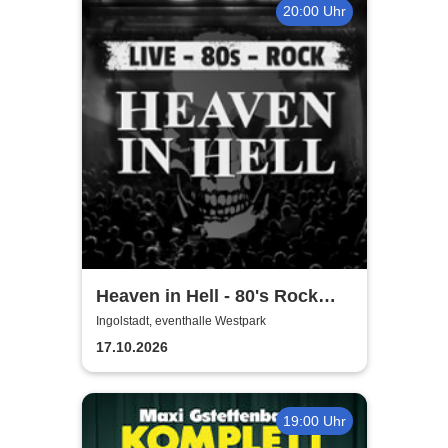
20:00 Uhr
Heaven in Hell - 80's Rock
Live
Ingolstadt, eventhalle Westpark
17.10.2026
19:00 Uhr