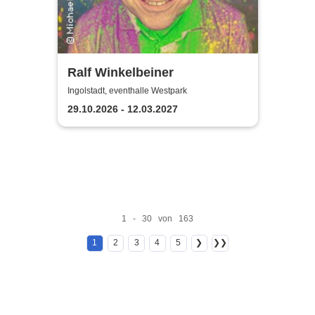
Ralf Winkelbeiner
Ingolstadt, eventhalle Westpark
29.10.2026 - 12.03.2027
1 - 30 von 163
1
2
3
4
5
❯
❯❯