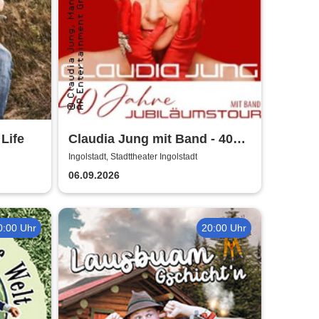
 Life
Claudia Jung mit Band - 40
Jahre Jubiläumstour
Ingolstadt, Stadttheater Ingolstadt
06.09.2026
0:00 Uhr
20:00 Uhr