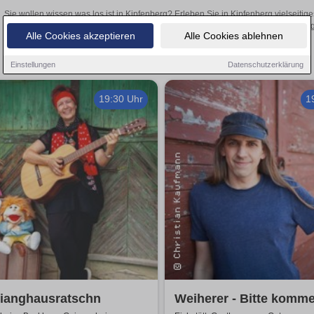
Sie wollen wissen was los ist in Kipfenberg? Erleben Sie in Kipfenberg vielseiti
Theateraufführungen oder aufregende Veranstaltungen in Kipfenberg –
Alle Cookies akzeptieren
Alle Cookies ablehnen
Einstellungen
Datenschutzerklärung
19:30 Uhr
1
tianghausratschn
Weiherer - Bitte komme