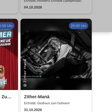
Eichstätt, Residenz Eichstätt (Spiegelsaal)
04.10.2026
0:00 Uhr
20:00 Uhr
- Zum
Zither-Manä
ed
Eichstätt, Gasthaus zum Gutmann
31.10.2026