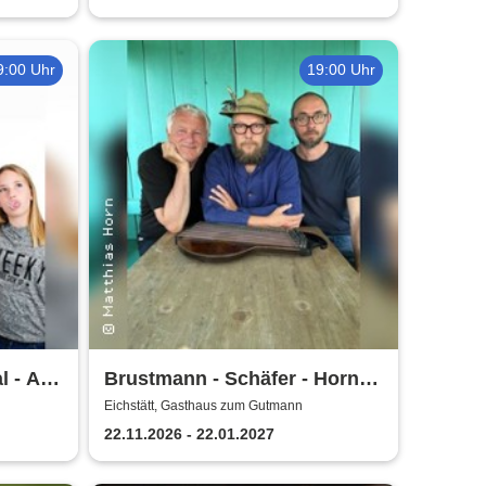
9:00 Uhr
19:00 Uhr
al - Am
Brustmann - Schäfer - Horn:
ch viel
Isara Rapidus
Eichstätt, Gasthaus zum Gutmann
22.11.2026 - 22.01.2027