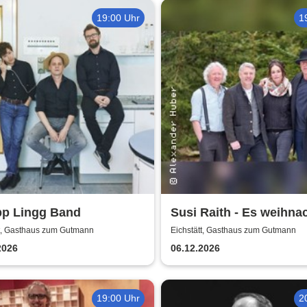
19:00 Uhr
1
pp Lingg Band
Susi Raith - Es weihnach
dahoam und überall
tt, Gasthaus zum Gutmann
Eichstätt, Gasthaus zum Gutmann
2026
06.12.2026
19:00 Uhr
2