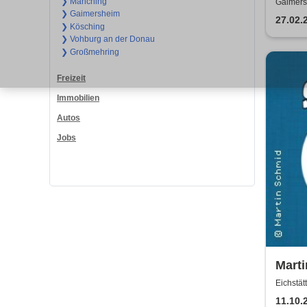
❯ Manching
Gaimers
❯ Gaimersheim
27.02.
❯ Kösching
❯ Vohburg an der Donau
❯ Großmehring
Freizeit
Immobilien
Autos
Jobs
Marti
Eichstä
11.10.