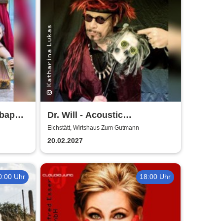
lbapp´n
Dr. Will - Acoustic
ätter
Performance
Eichstätt, Wirtshaus Zum Gutmann
20.02.2027
0:00 Uhr
18:00 Uhr