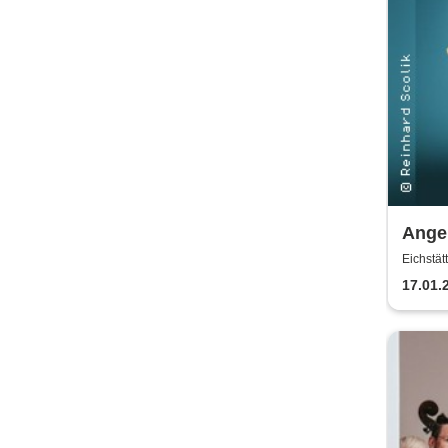
Angel
und v
Eichstä
17.01.