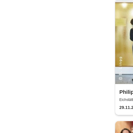
Phili
Eichstä
29.11.