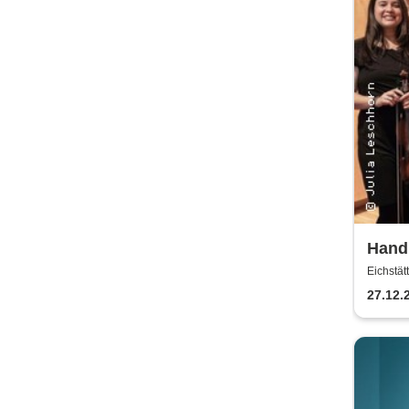
Handp
Ense
Eichstä
27.12.