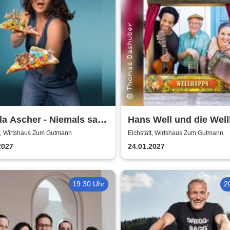
a Ascher - Niemals satt
Hans Well und die Wel
oller Leben
- im Rahmen der Eichst
tt, Wirtshaus Zum Gutmann
Eichstätt, Wirtshaus Zum Gutmann
Kabaretttage
2027
24.01.2027
19:30 Uhr
2