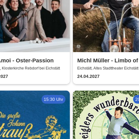
moi - Oster-Passion
Michl Müller - Limbo of
t, Klosterkirche Rebdorf bei Eichstätt
Eichstätt, Altes Stadttheater Eichstätt
2027
24.04.2027
15:30 Uhr
2