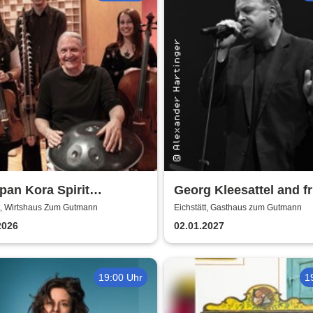
an Kora Spirit
Georg Kleesattel and f
mble
tt, Wirtshaus Zum Gutmann
Eichstätt, Gasthaus zum Gutmann
2026
02.01.2027
19:00 Uhr
1