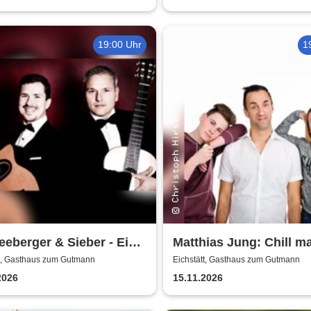
19:00 Uhr
1
eberger & Sieber - Eine
Matthias Jung: Chill m
sion in die Welt der
Ende der Geduld ist no
tt, Gasthaus zum Gutmann
Eichstätt, Gasthaus zum Gutmann
nklänge
Pubertät übrig!
2026
15.11.2026