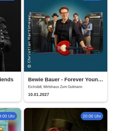
riends
Bewie Bauer - Forever Young
- mit 50 in der 30er-Zone!
Eichstätt, Wirtshaus Zum Gutmann
10.01.2027
9:00 Uhr
20:00 Uhr