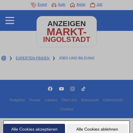
Event
Auto
Immo
Job
ANZEIGEN
MARKT-
INGOLSTADT
❯
EXPERTEN-FINDEN
❯
JOBS-UND-BILDUNG
Ratgeber
Presse
Lokales
Über Uns
Impressum
Datenschutz
Cookies
Copyright © 2000 - 2026 | 1A Infosysteme GmbH | Content by: 1A-Anzeigenmarkt.de
08.08.2026
Alle Cookies akzeptieren
Alle Cookies ablehnen